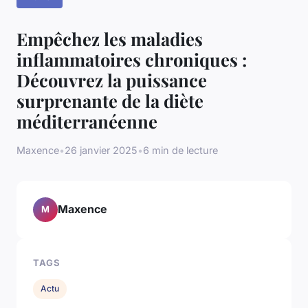
Empêchez les maladies
inflammatoires chroniques :
Découvrez la puissance
surprenante de la diète
méditerranéenne
Maxence
•
26 janvier 2025
•
6 min de lecture
Maxence
M
TAGS
Actu